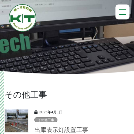
コ
ナ
ン
ビ
テ
ゲ
ン
ー
ツ
シ
へ
ョ
ス
ン
キ
に
ッ
移
プ
動
その他工事
2025年4月1日
その他工事
出庫表示灯設置工事